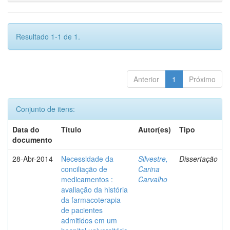
Resultado 1-1 de 1.
Anterior
1
Próximo
Conjunto de itens:
Data do
Título
Autor(es)
Tipo
documento
28-Abr-2014
Necessidade da
Silvestre,
Dissertação
conciliação de
Carina
medicamentos :
Carvalho
avaliação da história
da farmacoterapia
de pacientes
admitidos em um