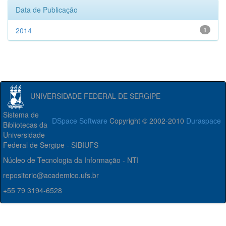
Data de Publicação
2014
1
UNIVERSIDADE FEDERAL DE SERGIPE
Sistema de
DSpace Software
Copyright © 2002-2010
Duraspace
Bibliotecas da
Universidade
Federal de Sergipe - SIBIUFS
Núcleo de Tecnologia da Informação - NTI
repositorio@academico.ufs.br
+55 79 3194-6528