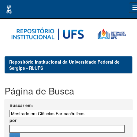
Skip
navigation
Repositório Institucional da Universidade Federal de
Sergipe - RI/UFS
Página de Busca
Buscar em:
por