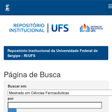
Skip
navigation
Repositório Institucional da Universidade Federal de
Sergipe - RI/UFS
Página de Busca
Buscar em:
por