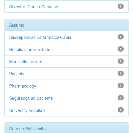
Silvestre, Carina Carvalho
1
Assunto
Discrepâncias na farmacoterapia
1
Hospitais universitários
1
Medication errors
1
Patients
1
Pharmacology
1
Segurança ao paciente
1
University hospitals
1
Data de Publicação