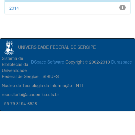
2014
1
UNIVERSIDADE FEDERAL DE SERGIPE
Sistema de
DSpace Software
Copyright © 2002-2010
Duraspace
Bibliotecas da
Universidade
Federal de Sergipe - SIBIUFS
Núcleo de Tecnologia da Informação - NTI
repositorio@academico.ufs.br
+55 79 3194-6528