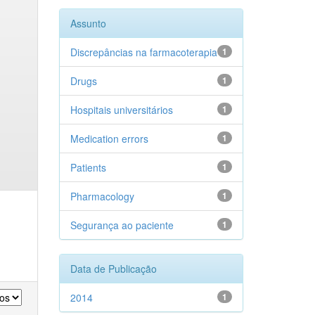
Assunto
Discrepâncias na farmacoterapia
1
Drugs
1
Hospitais universitários
1
Medication errors
1
Patients
1
Pharmacology
1
Segurança ao paciente
1
Data de Publicação
2014
1