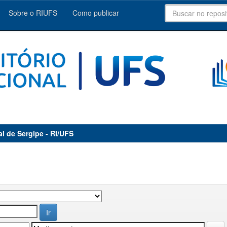
Sobre o RIUFS
Como publicar
al de Sergipe - RI/UFS