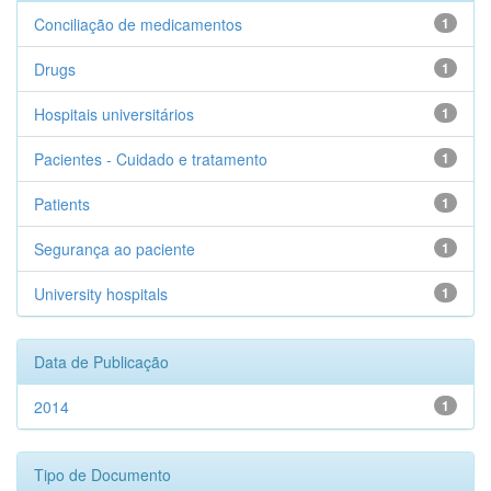
Conciliação de medicamentos
1
Drugs
1
Hospitais universitários
1
Pacientes - Cuidado e tratamento
1
Patients
1
Segurança ao paciente
1
University hospitals
1
Data de Publicação
2014
1
Tipo de Documento