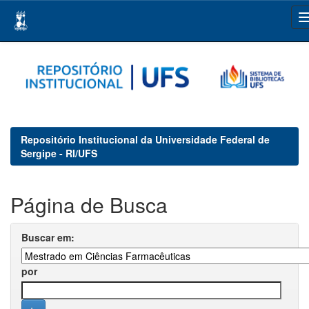
Skip
navigation
Repositório Institucional da Universidade Federal de
Sergipe - RI/UFS
Página de Busca
Buscar em:
por