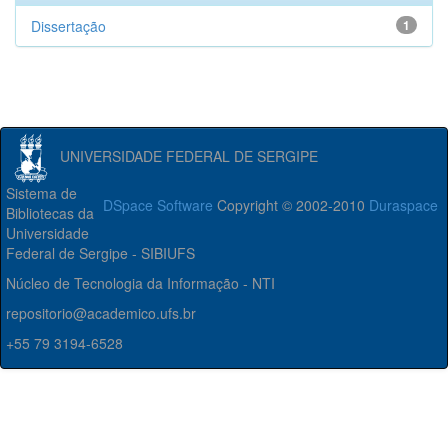
Dissertação
1
UNIVERSIDADE FEDERAL DE SERGIPE
Sistema de
DSpace Software
Copyright © 2002-2010
Duraspace
Bibliotecas da
Universidade
Federal de Sergipe - SIBIUFS
Núcleo de Tecnologia da Informação - NTI
repositorio@academico.ufs.br
+55 79 3194-6528