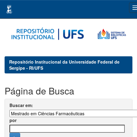
Skip
navigation
Repositório Institucional da Universidade Federal de
Sergipe - RI/UFS
Página de Busca
Buscar em:
por