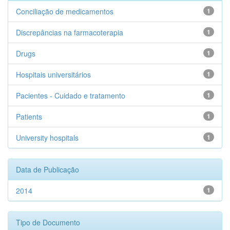
Conciliação de medicamentos
1
Discrepâncias na farmacoterapia
1
Drugs
1
Hospitais universitários
1
Pacientes - Cuidado e tratamento
1
Patients
1
University hospitals
1
Data de Publicação
2014
1
Tipo de Documento