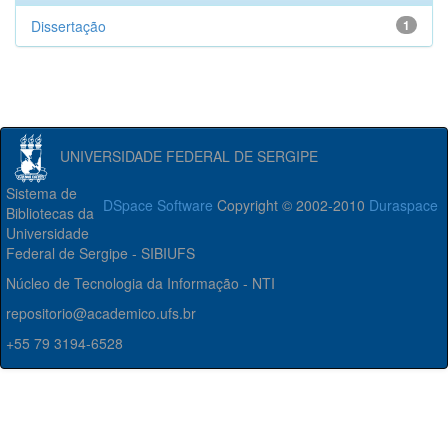
Dissertação
1
UNIVERSIDADE FEDERAL DE SERGIPE
Sistema de
DSpace Software
Copyright © 2002-2010
Duraspace
Bibliotecas da
Universidade
Federal de Sergipe - SIBIUFS
Núcleo de Tecnologia da Informação - NTI
repositorio@academico.ufs.br
+55 79 3194-6528