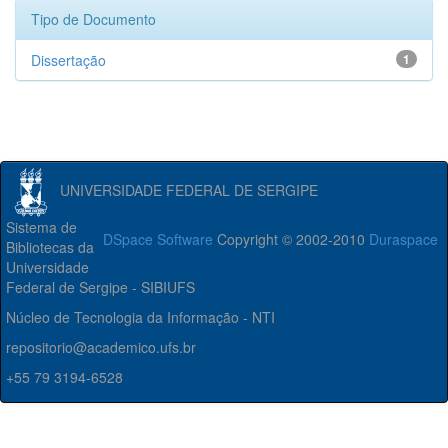
Tipo de Documento
Dissertação
1
UNIVERSIDADE FEDERAL DE SERGIPE
Sistema de
DSpace Software
Copyright © 2002-2010
Duraspace
Bibliotecas da
Universidade
Federal de Sergipe - SIBIUFS
Núcleo de Tecnologia da Informação - NTI
repositorio@academico.ufs.br
+55 79 3194-6528