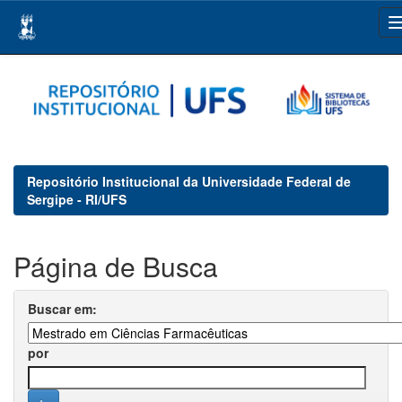
Skip
navigation
Repositório Institucional da Universidade Federal de
Sergipe - RI/UFS
Página de Busca
Buscar em:
por