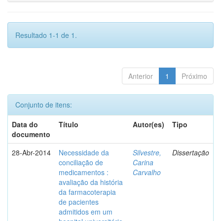
Resultado 1-1 de 1.
Anterior
1
Próximo
Conjunto de itens:
Data do
Título
Autor(es)
Tipo
documento
28-Abr-2014
Necessidade da
Silvestre,
Dissertação
conciliação de
Carina
medicamentos :
Carvalho
avaliação da história
da farmacoterapia
de pacientes
admitidos em um