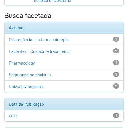
hospital universitário
Busca facetada
Assunto
Discrepâncias na farmacoterapia
1
Pacientes - Cuidado e tratamento
1
Pharmacology
1
Segurança ao paciente
1
University hospitals
1
Data de Publicação
2014
1