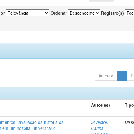
por
Ordenar
Registro(s)
Anterior
1
P
Autor(es)
Tip
mentos : avaliação da história da
Silvestre,
Diss
 em um hospital universitário
Carina