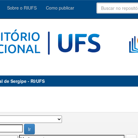
Sobre o RIUFS
Como publicar
al de Sergipe - RI/UFS