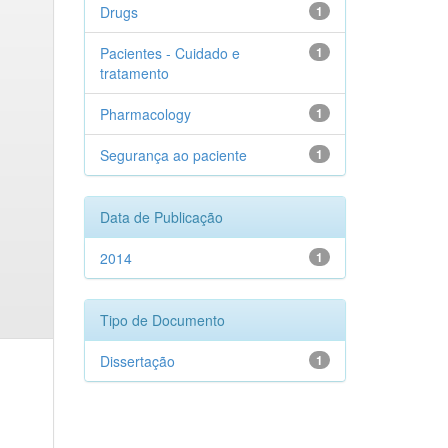
Drugs
1
Pacientes - Cuidado e
1
tratamento
Pharmacology
1
Segurança ao paciente
1
Data de Publicação
2014
1
Tipo de Documento
Dissertação
1