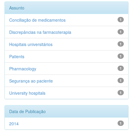
Assunto
Conciliação de medicamentos
1
Discrepâncias na farmacoterapia
1
Hospitais universitários
1
Patients
1
Pharmacology
1
Segurança ao paciente
1
University hospitals
1
Data de Publicação
2014
1