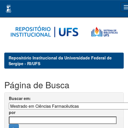
Skip
navigation
Repositório Institucional da Universidade Federal de
Sergipe - RI/UFS
Página de Busca
Buscar em:
por