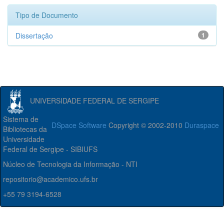
Tipo de Documento
Dissertação
1
UNIVERSIDADE FEDERAL DE SERGIPE
Sistema de
DSpace Software
Copyright © 2002-2010
Duraspace
Bibliotecas da
Universidade
Federal de Sergipe - SIBIUFS
Núcleo de Tecnologia da Informação - NTI
repositorio@academico.ufs.br
+55 79 3194-6528