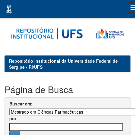
Skip
navigation
Repositório Institucional da Universidade Federal de
Sergipe - RI/UFS
Página de Busca
Buscar em:
por