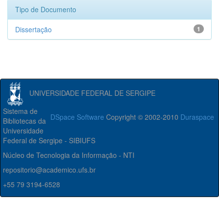
Tipo de Documento
Dissertação
1
UNIVERSIDADE FEDERAL DE SERGIPE
Sistema de
DSpace Software
Copyright © 2002-2010
Duraspace
Bibliotecas da
Universidade
Federal de Sergipe - SIBIUFS
Núcleo de Tecnologia da Informação - NTI
repositorio@academico.ufs.br
+55 79 3194-6528