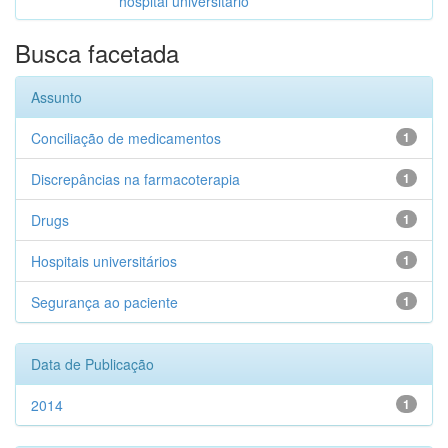
hospital universitário
Busca facetada
Assunto
Conciliação de medicamentos
1
Discrepâncias na farmacoterapia
1
Drugs
1
Hospitais universitários
1
Segurança ao paciente
1
Data de Publicação
2014
1