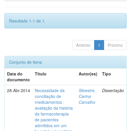
Resultado 1-1 de 1.
Anterior
1
Próximo
Conjunto de itens:
Data do
Título
Autor(es)
Tipo
documento
28-Abr-2014
Necessidade da
Silvestre,
Dissertação
conciliação de
Carina
medicamentos :
Carvalho
avaliação da história
da farmacoterapia
de pacientes
admitidos em um