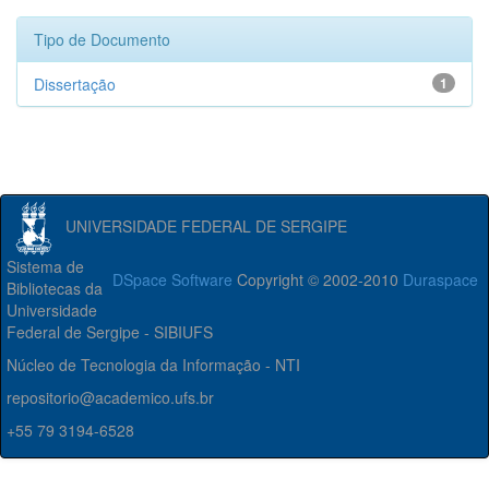
Tipo de Documento
Dissertação
1
UNIVERSIDADE FEDERAL DE SERGIPE
Sistema de
DSpace Software
Copyright © 2002-2010
Duraspace
Bibliotecas da
Universidade
Federal de Sergipe - SIBIUFS
Núcleo de Tecnologia da Informação - NTI
repositorio@academico.ufs.br
+55 79 3194-6528