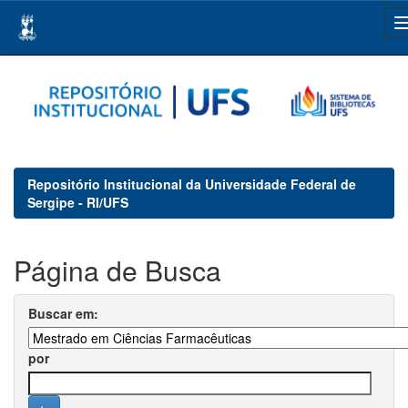
Skip
navigation
Repositório Institucional da Universidade Federal de
Sergipe - RI/UFS
Página de Busca
Buscar em:
por