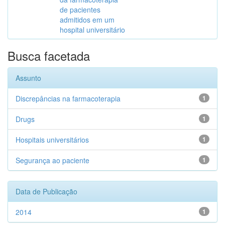
de pacientes
admitidos em um
hospital universitário
Busca facetada
Assunto
Discrepâncias na farmacoterapia
1
Drugs
1
Hospitais universitários
1
Segurança ao paciente
1
Data de Publicação
2014
1