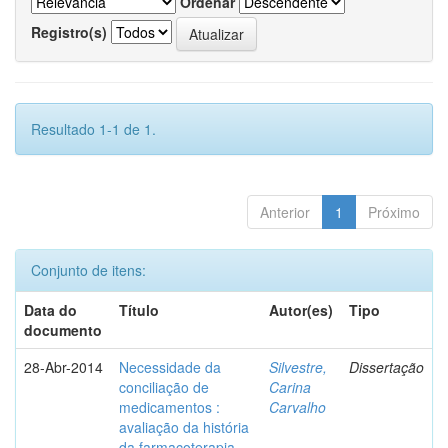
Ordenar
Registro(s)
Resultado 1-1 de 1.
Anterior
1
Próximo
Conjunto de itens:
Data do
Título
Autor(es)
Tipo
documento
28-Abr-2014
Necessidade da
Silvestre,
Dissertação
conciliação de
Carina
medicamentos :
Carvalho
avaliação da história
da farmacoterapia