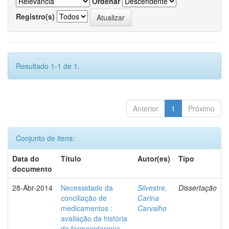
Ordenar
Registro(s)
Resultado 1-1 de 1.
Anterior
1
Próximo
Conjunto de itens:
Data do
Título
Autor(es)
Tipo
documento
28-Abr-2014
Necessidade da
Silvestre,
Dissertação
conciliação de
Carina
medicamentos :
Carvalho
avaliação da história
da farmacoterapia