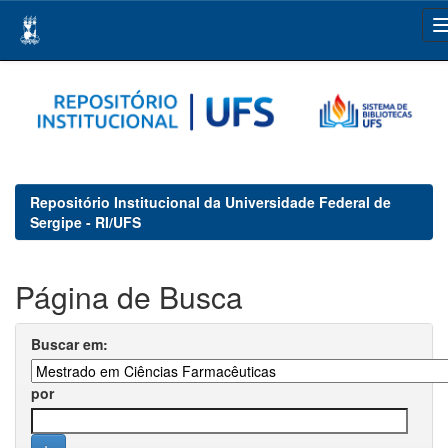
Skip
navigation
Repositório Institucional da Universidade Federal de
Sergipe - RI/UFS
Página de Busca
Buscar em:
por