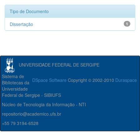
Tipo de Documento
Dissertação
1
UNIVERSIDADE FEDERAL DE SERGIPE
Sistema de
DSpace Software
Copyright © 2002-2010
Duraspace
Bibliotecas da
Universidade
Federal de Sergipe - SIBIUFS
Núcleo de Tecnologia da Informação - NTI
repositorio@academico.ufs.br
+55 79 3194-6528