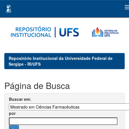
Skip
navigation
Repositório Institucional da Universidade Federal de
Sergipe - RI/UFS
Página de Busca
Buscar em:
por