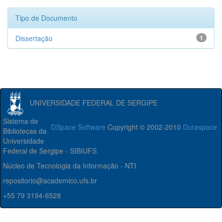
Tipo de Documento
Dissertação
1
UNIVERSIDADE FEDERAL DE SERGIPE
Sistema de
DSpace Software
Copyright © 2002-2010
Duraspace
Bibliotecas da
Universidade
Federal de Sergipe - SIBIUFS
Núcleo de Tecnologia da Informação - NTI
repositorio@academico.ufs.br
+55 79 3194-6528