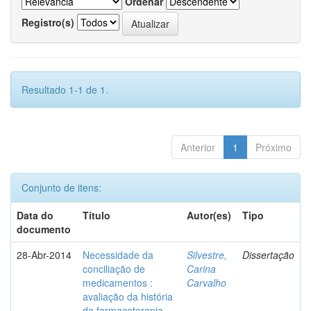
Ordenar
Registro(s)
Resultado 1-1 de 1.
Anterior
1
Próximo
Conjunto de itens:
Data do
Título
Autor(es)
Tipo
documento
28-Abr-2014
Necessidade da
Silvestre,
Dissertação
conciliação de
Carina
medicamentos :
Carvalho
avaliação da história
da farmacoterapia