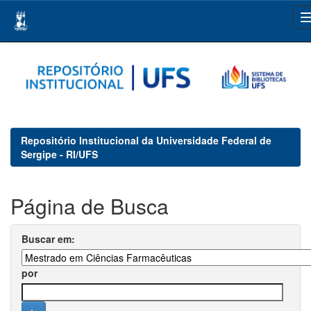
Skip
navigation
Repositório Institucional da Universidade Federal de
Sergipe - RI/UFS
Página de Busca
Buscar em:
por