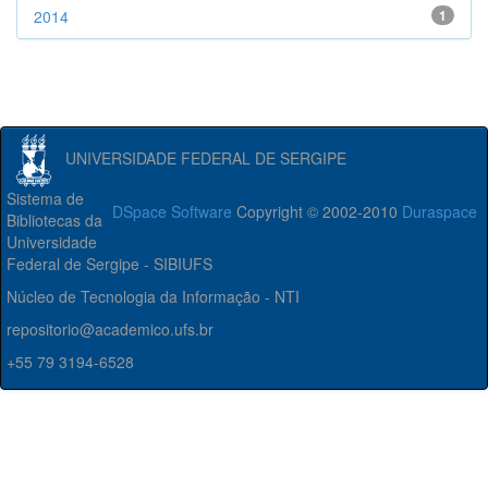
2014
1
UNIVERSIDADE FEDERAL DE SERGIPE
Sistema de
DSpace Software
Copyright © 2002-2010
Duraspace
Bibliotecas da
Universidade
Federal de Sergipe - SIBIUFS
Núcleo de Tecnologia da Informação - NTI
repositorio@academico.ufs.br
+55 79 3194-6528