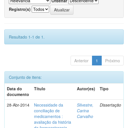
Ordenar
Registro(s)
Resultado 1-1 de 1.
Anterior
1
Próximo
Conjunto de itens:
Data do
Título
Autor(es)
Tipo
documento
28-Abr-2014
Necessidade da
Silvestre,
Dissertação
conciliação de
Carina
medicamentos :
Carvalho
avaliação da história
da farmacoterapia