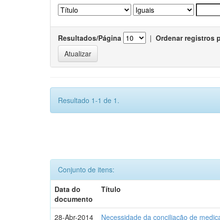
Resultados/Página
|
Ordenar registros 
Resultado 1-1 de 1.
Conjunto de itens:
Data do
Título
documento
28-Abr-2014
Necessidade da conciliação de medica