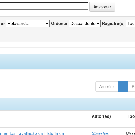
por
Ordenar
Registro(s)
Anterior
1
P
Autor(es)
Tip
mentos : avaliação da história da
Silvestre,
Diss