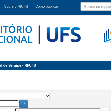
Sobre o RIUFS
Como publicar
al de Sergipe - RI/UFS