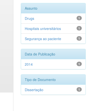
Assunto
Drugs
1
Hospitais universitários
1
Segurança ao paciente
1
Data de Publicação
2014
1
Tipo de Documento
Dissertação
1