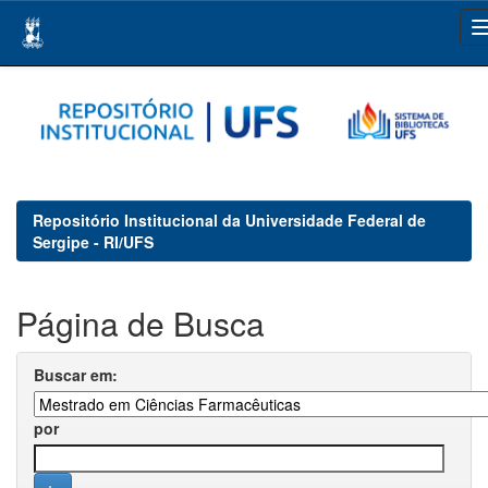
Skip
navigation
Repositório Institucional da Universidade Federal de
Sergipe - RI/UFS
Página de Busca
Buscar em:
por