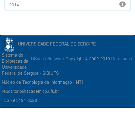
2014
1
UNIVERSIDADE FEDERAL DE SERGIPE
Sistema de
DSpace Software
Copyright © 2002-2010
Duraspace
Bibliotecas da
Universidade
Federal de Sergipe - SIBIUFS
Núcleo de Tecnologia da Informação - NTI
repositorio@academico.ufs.br
+55 79 3194-6528