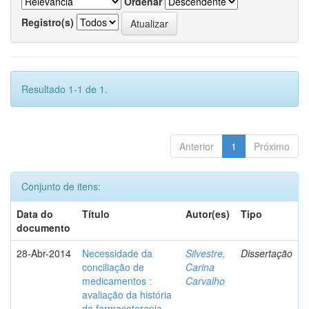
Ordenar
Registro(s)
Resultado 1-1 de 1.
Anterior
1
Próximo
Conjunto de itens:
Data do
Título
Autor(es)
Tipo
documento
28-Abr-2014
Necessidade da
Silvestre,
Dissertação
conciliação de
Carina
medicamentos :
Carvalho
avaliação da história
da farmacoterapia