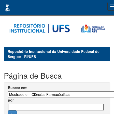
Skip
navigation
Repositório Institucional da Universidade Federal de
Sergipe - RI/UFS
Página de Busca
Buscar em:
por