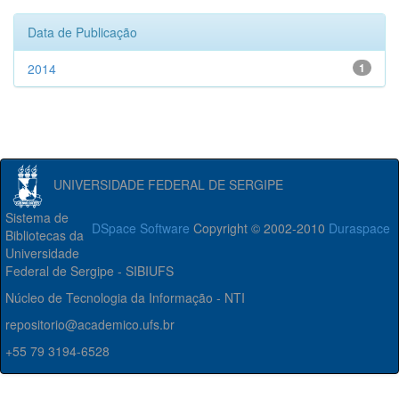
Data de Publicação
2014
1
UNIVERSIDADE FEDERAL DE SERGIPE
Sistema de
DSpace Software
Copyright © 2002-2010
Duraspace
Bibliotecas da
Universidade
Federal de Sergipe - SIBIUFS
Núcleo de Tecnologia da Informação - NTI
repositorio@academico.ufs.br
+55 79 3194-6528