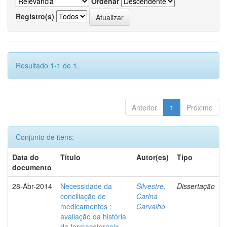
Ordenar
Registro(s)
Resultado 1-1 de 1.
Anterior
1
Próximo
Conjunto de itens:
Data do
Título
Autor(es)
Tipo
documento
28-Abr-2014
Necessidade da
Silvestre,
Dissertação
conciliação de
Carina
medicamentos :
Carvalho
avaliação da história
da farmacoterapia