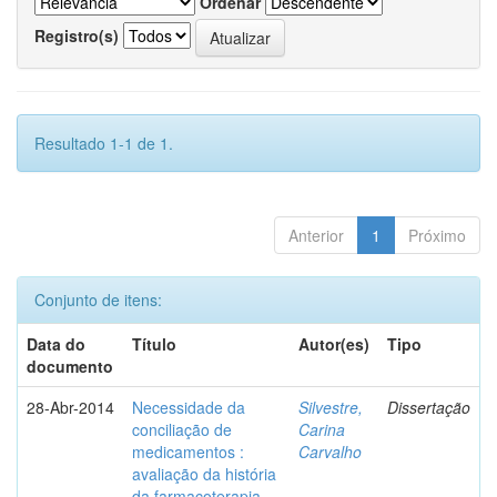
Ordenar
Registro(s)
Resultado 1-1 de 1.
Anterior
1
Próximo
Conjunto de itens:
Data do
Título
Autor(es)
Tipo
documento
28-Abr-2014
Necessidade da
Silvestre,
Dissertação
conciliação de
Carina
medicamentos :
Carvalho
avaliação da história
da farmacoterapia