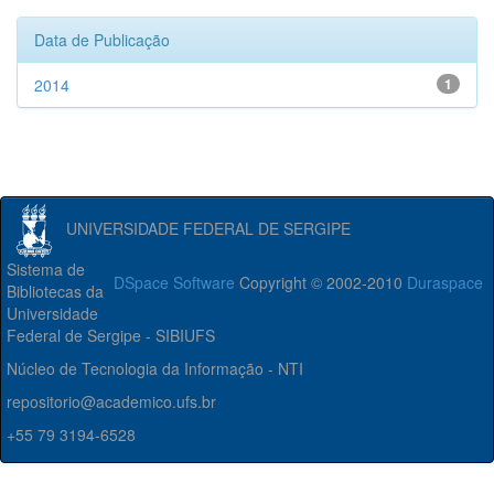
Data de Publicação
2014
1
UNIVERSIDADE FEDERAL DE SERGIPE
Sistema de
DSpace Software
Copyright © 2002-2010
Duraspace
Bibliotecas da
Universidade
Federal de Sergipe - SIBIUFS
Núcleo de Tecnologia da Informação - NTI
repositorio@academico.ufs.br
+55 79 3194-6528