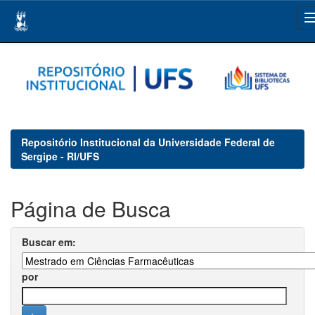
Skip
navigation
Repositório Institucional da Universidade Federal de
Sergipe - RI/UFS
Página de Busca
Buscar em:
por