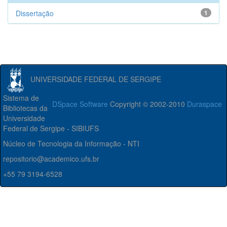
Dissertação
1
UNIVERSIDADE FEDERAL DE SERGIPE
Sistema de
DSpace Software
Copyright © 2002-2010
Duraspace
Bibliotecas da
Universidade
Federal de Sergipe - SIBIUFS
Núcleo de Tecnologia da Informação - NTI
repositorio@academico.ufs.br
+55 79 3194-6528