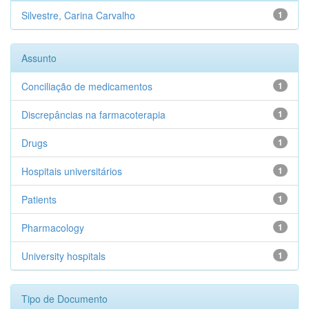
Silvestre, Carina Carvalho
1
Assunto
Conciliação de medicamentos
1
Discrepâncias na farmacoterapia
1
Drugs
1
Hospitais universitários
1
Patients
1
Pharmacology
1
University hospitals
1
Tipo de Documento