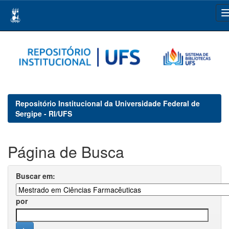
Skip
navigation
Repositório Institucional da Universidade Federal de
Sergipe - RI/UFS
Página de Busca
Buscar em:
por