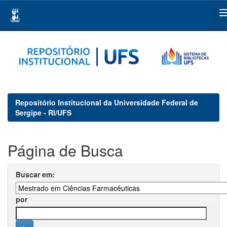
Skip
navigation
Repositório Institucional da Universidade Federal de
Sergipe - RI/UFS
Página de Busca
Buscar em:
por