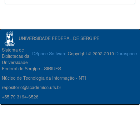
UNIVERSIDADE FEDERAL DE SERGIPE
Sistema de
DSpace Software
Copyright © 2002-2010
Duraspace
Bibliotecas da
Universidade
Federal de Sergipe - SIBIUFS
Núcleo de Tecnologia da Informação - NTI
repositorio@academico.ufs.br
+55 79 3194-6528