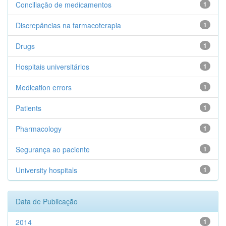
Conciliação de medicamentos
1
Discrepâncias na farmacoterapia
1
Drugs
1
Hospitais universitários
1
Medication errors
1
Patients
1
Pharmacology
1
Segurança ao paciente
1
University hospitals
1
Data de Publicação
2014
1