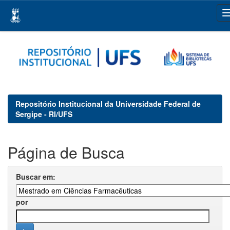
Skip
navigation
Repositório Institucional da Universidade Federal de
Sergipe - RI/UFS
Página de Busca
Buscar em:
por