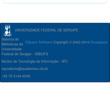
UNIVERSIDADE FEDERAL DE SERGIPE
Sistema de
DSpace Software
Copyright © 2002-2010
Duraspace
Bibliotecas da
Universidade
Federal de Sergipe - SIBIUFS
Núcleo de Tecnologia da Informação - NTI
repositorio@academico.ufs.br
+55 79 3194-6528