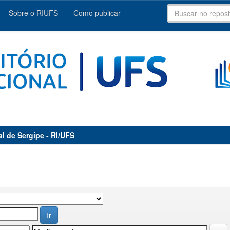
Sobre o RIUFS
Como publicar
al de Sergipe - RI/UFS