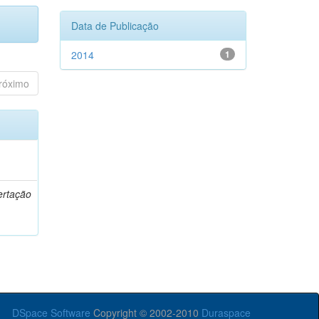
Data de Publicação
2014
1
róximo
o
ertação
DSpace Software
Copyright © 2002-2010
Duraspace