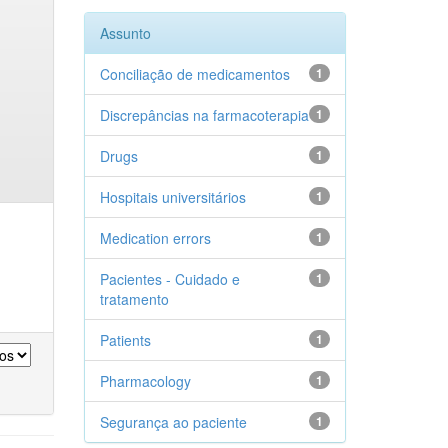
Assunto
Conciliação de medicamentos
1
Discrepâncias na farmacoterapia
1
Drugs
1
Hospitais universitários
1
Medication errors
1
Pacientes - Cuidado e
1
tratamento
Patients
1
Pharmacology
1
Segurança ao paciente
1