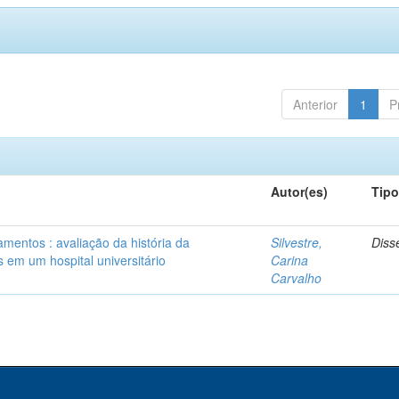
Anterior
1
P
Autor(es)
Tip
mentos : avaliação da história da
Silvestre,
Diss
 em um hospital universitário
Carina
Carvalho