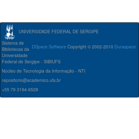
UNIVERSIDADE FEDERAL DE SERGIPE
Sistema de
DSpace Software
Copyright © 2002-2010
Duraspace
Bibliotecas da
Universidade
Federal de Sergipe - SIBIUFS
Núcleo de Tecnologia da Informação - NTI
repositorio@academico.ufs.br
+55 79 3194-6528