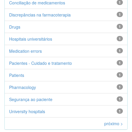
Conciliação de medicamentos
1
Discrepâncias na farmacoterapia
1
Drugs
1
Hospitais universitários
1
Medication errors
1
Pacientes - Cuidado e tratamento
1
Patients
1
Pharmacology
1
Segurança ao paciente
1
University hospitals
1
próximo >