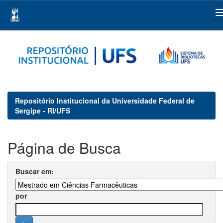
Skip
navigation
Repositório Institucional da Universidade Federal de
Sergipe - RI/UFS
Página de Busca
Buscar em:
por