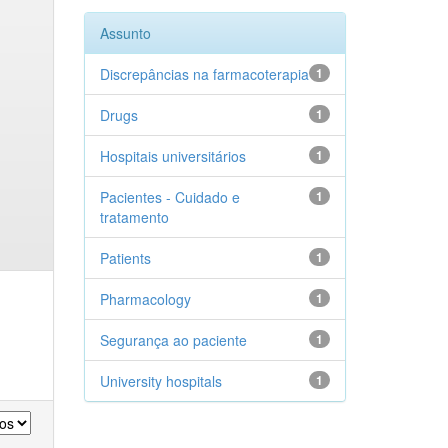
Assunto
Discrepâncias na farmacoterapia
1
Drugs
1
Hospitais universitários
1
Pacientes - Cuidado e
1
tratamento
Patients
1
Pharmacology
1
Segurança ao paciente
1
University hospitals
1