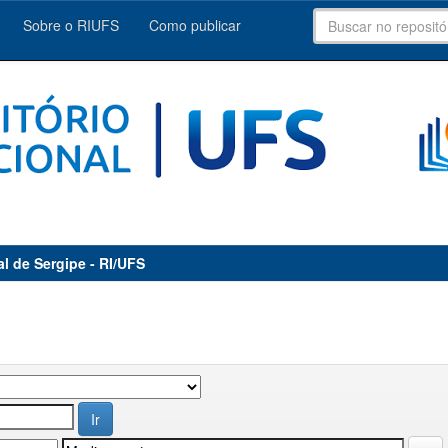
Sobre o RIUFS
Como publicar
al de Sergipe - RI/UFS