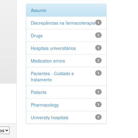
Assunto
Discrepâncias na farmacoterapia
1
Drugs
1
Hospitais universitários
1
Medication errors
1
Pacientes - Cuidado e
1
tratamento
Patients
1
Pharmacology
1
University hospitals
1