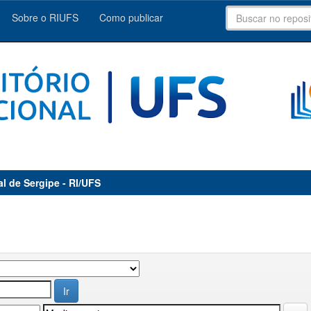
Sobre o RIUFS
Como publicar
al de Sergipe - RI/UFS