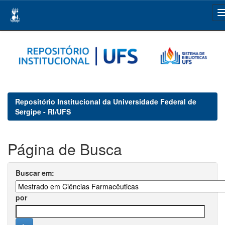
Skip
navigation
Repositório Institucional da Universidade Federal de
Sergipe - RI/UFS
Página de Busca
Buscar em:
por