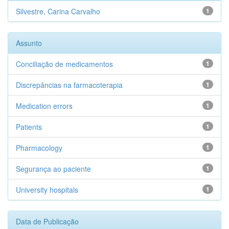
Silvestre, Carina Carvalho
1
Assunto
Conciliação de medicamentos
1
Discrepâncias na farmacoterapia
1
Medication errors
1
Patients
1
Pharmacology
1
Segurança ao paciente
1
University hospitals
1
Data de Publicação