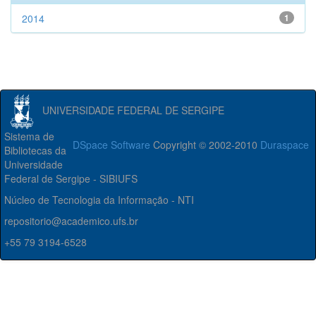
2014
1
UNIVERSIDADE FEDERAL DE SERGIPE
Sistema de
DSpace Software
Copyright © 2002-2010
Duraspace
Bibliotecas da
Universidade
Federal de Sergipe - SIBIUFS
Núcleo de Tecnologia da Informação - NTI
repositorio@academico.ufs.br
+55 79 3194-6528