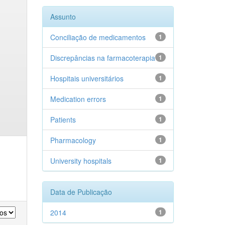
Assunto
Conciliação de medicamentos
1
Discrepâncias na farmacoterapia
1
Hospitais universitários
1
Medication errors
1
Patients
1
Pharmacology
1
University hospitals
1
Data de Publicação
2014
1