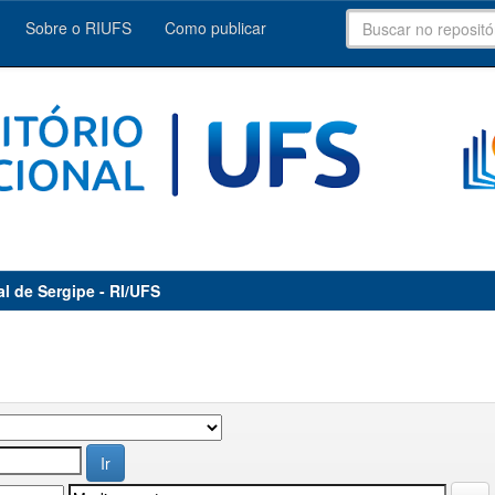
Sobre o RIUFS
Como publicar
al de Sergipe - RI/UFS