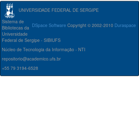
UNIVERSIDADE FEDERAL DE SERGIPE
Sistema de
DSpace Software
Copyright © 2002-2010
Duraspace
Bibliotecas da
Universidade
Federal de Sergipe - SIBIUFS
Núcleo de Tecnologia da Informação - NTI
repositorio@academico.ufs.br
+55 79 3194-6528