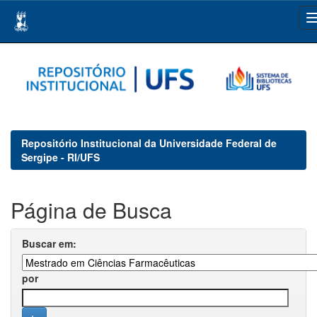
Skip
navigation
Repositório Institucional da Universidade Federal de
Sergipe - RI/UFS
Página de Busca
Buscar em:
por