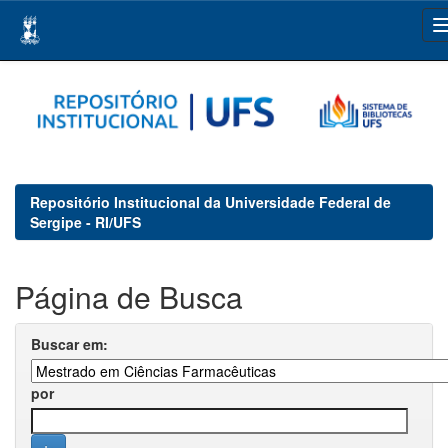
Skip
navigation
Repositório Institucional da Universidade Federal de
Sergipe - RI/UFS
Página de Busca
Buscar em:
por