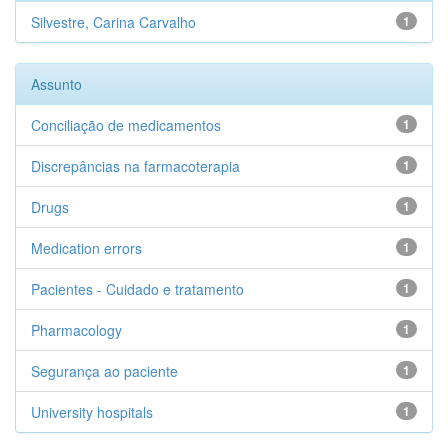
Silvestre, Carina Carvalho
1
Assunto
Conciliação de medicamentos
1
Discrepâncias na farmacoterapia
1
Drugs
1
Medication errors
1
Pacientes - Cuidado e tratamento
1
Pharmacology
1
Segurança ao paciente
1
University hospitals
1