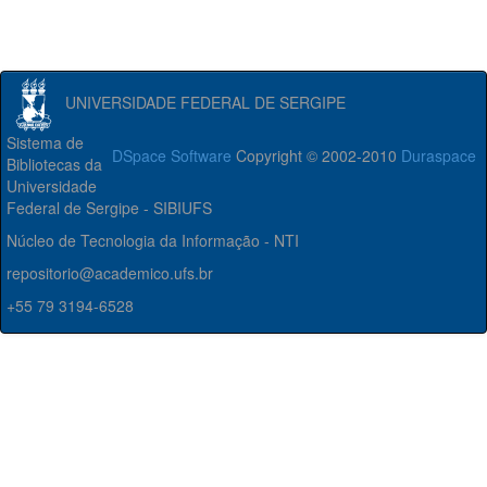
UNIVERSIDADE FEDERAL DE SERGIPE
Sistema de
DSpace Software
Copyright © 2002-2010
Duraspace
Bibliotecas da
Universidade
Federal de Sergipe - SIBIUFS
Núcleo de Tecnologia da Informação - NTI
repositorio@academico.ufs.br
+55 79 3194-6528