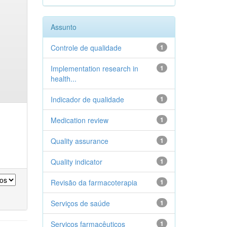
Assunto
Controle de qualidade
1
Implementation research in
1
health...
Indicador de qualidade
1
Medication review
1
Quality assurance
1
Quality indicator
1
Revisão da farmacoterapia
1
Serviços de saúde
1
Serviços farmacêuticos
1