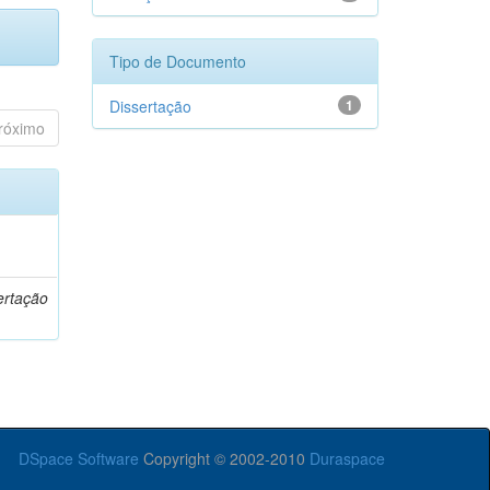
Tipo de Documento
Dissertação
1
róximo
o
ertação
DSpace Software
Copyright © 2002-2010
Duraspace