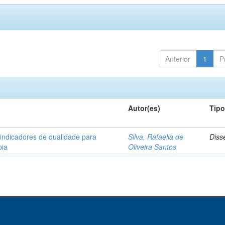
Anterior
1
P
Autor(es)
Tip
 indicadores de qualidade para
Silva, Rafaella de
Diss
pia
Oliveira Santos