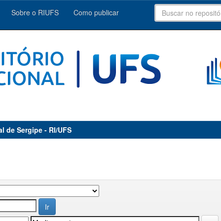
Sobre o RIUFS
Como publicar
al de Sergipe - RI/UFS