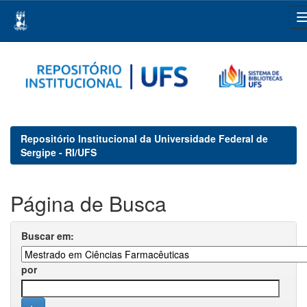
Skip
navigation
Repositório Institucional da Universidade Federal de
Sergipe - RI/UFS
Página de Busca
Buscar em:
por