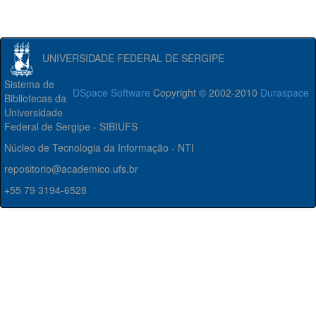
UNIVERSIDADE FEDERAL DE SERGIPE
Sistema de
DSpace Software
Copyright © 2002-2010
Duraspace
Bibliotecas da
Universidade
Federal de Sergipe - SIBIUFS
Núcleo de Tecnologia da Informação - NTI
repositorio@academico.ufs.br
+55 79 3194-6528