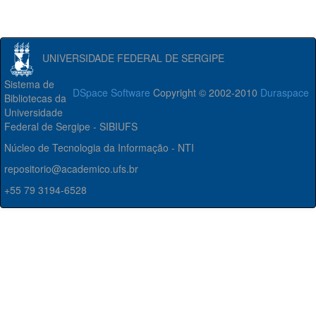
UNIVERSIDADE FEDERAL DE SERGIPE
Sistema de
DSpace Software
Copyright © 2002-2010
Duraspace
Bibliotecas da
Universidade
Federal de Sergipe - SIBIUFS
Núcleo de Tecnologia da Informação - NTI
repositorio@academico.ufs.br
+55 79 3194-6528