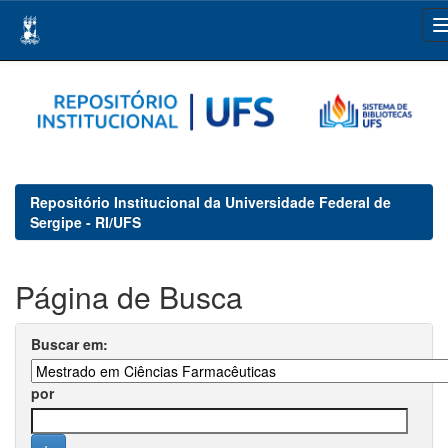
Skip
navigation
Repositório Institucional da Universidade Federal de
Sergipe - RI/UFS
Página de Busca
Buscar em:
por