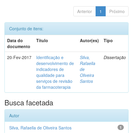
Anterior
1
Próximo
Conjunto de itens:
Data do
Título
Autor(es)
Tipo
documento
20-Fev-2017
Identificação e
Silva,
Dissertação
desenvolvimento de
Rafaella
indicadores de
de
qualidade para
Oliveira
serviços de revisão
Santos
da farmacoterapia
Busca facetada
Autor
Silva, Rafaella de Oliveira Santos
1