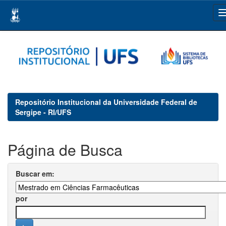
Skip
navigation
Repositório Institucional da Universidade Federal de
Sergipe - RI/UFS
Página de Busca
Buscar em:
por