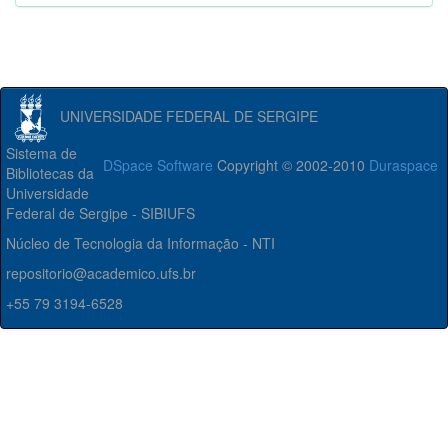
UNIVERSIDADE FEDERAL DE SERGIPE
Sistema de
DSpace Software
Copyright © 2002-2010
Duraspace
Bibliotecas da
Universidade
Federal de Sergipe - SIBIUFS
Núcleo de Tecnologia da Informação - NTI
repositorio@academico.ufs.br
+55 79 3194-6528