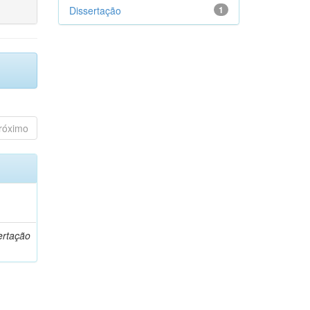
Dissertação
1
róximo
o
ertação