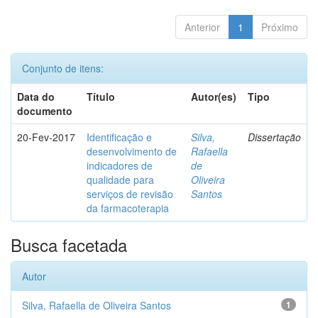
Anterior
1
Próximo
Conjunto de itens:
Data do
Título
Autor(es)
Tipo
documento
20-Fev-2017
Identificação e
Silva,
Dissertação
desenvolvimento de
Rafaella
indicadores de
de
qualidade para
Oliveira
serviços de revisão
Santos
da farmacoterapia
Busca facetada
Autor
Silva, Rafaella de Oliveira Santos
1