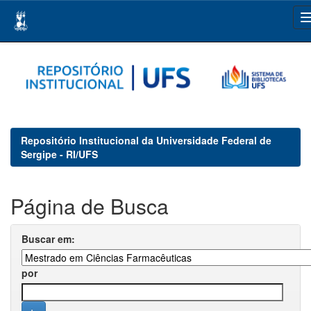
Skip
navigation
Repositório Institucional da Universidade Federal de
Sergipe - RI/UFS
Página de Busca
Buscar em:
por