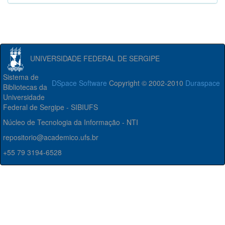
UNIVERSIDADE FEDERAL DE SERGIPE
Sistema de
DSpace Software
Copyright © 2002-2010
Duraspace
Bibliotecas da
Universidade
Federal de Sergipe - SIBIUFS
Núcleo de Tecnologia da Informação - NTI
repositorio@academico.ufs.br
+55 79 3194-6528