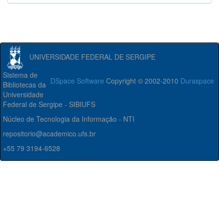
UNIVERSIDADE FEDERAL DE SERGIPE
Sistema de
DSpace Software
Copyright © 2002-2010
Duraspace
Bibliotecas da
Universidade
Federal de Sergipe - SIBIUFS
Núcleo de Tecnologia da Informação - NTI
repositorio@academico.ufs.br
+55 79 3194-6528