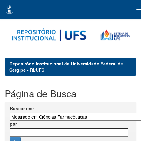
Skip
navigation
Repositório Institucional da Universidade Federal de
Sergipe - RI/UFS
Página de Busca
Buscar em:
por