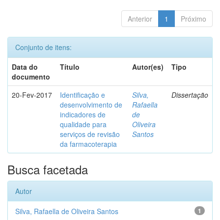
Anterior
1
Próximo
Conjunto de itens:
Data do
Título
Autor(es)
Tipo
documento
20-Fev-2017
Identificação e
Silva,
Dissertação
desenvolvimento de
Rafaella
indicadores de
de
qualidade para
Oliveira
serviços de revisão
Santos
da farmacoterapia
Busca facetada
Autor
Silva, Rafaella de Oliveira Santos
1