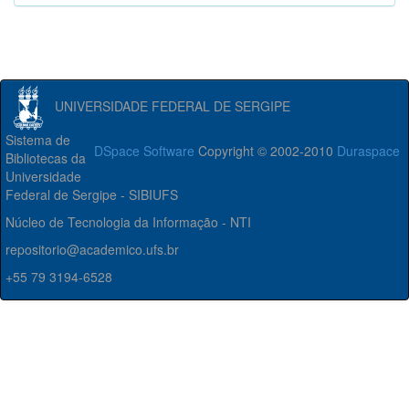
UNIVERSIDADE FEDERAL DE SERGIPE
Sistema de
DSpace Software
Copyright © 2002-2010
Duraspace
Bibliotecas da
Universidade
Federal de Sergipe - SIBIUFS
Núcleo de Tecnologia da Informação - NTI
repositorio@academico.ufs.br
+55 79 3194-6528