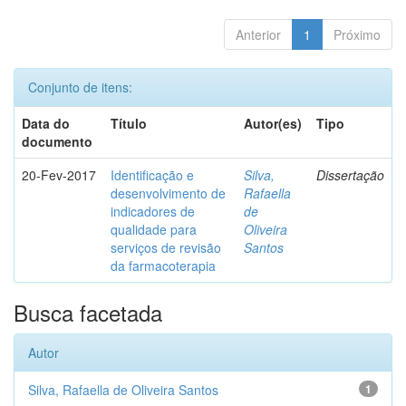
Anterior
1
Próximo
Conjunto de itens:
Data do
Título
Autor(es)
Tipo
documento
20-Fev-2017
Identificação e
Silva,
Dissertação
desenvolvimento de
Rafaella
indicadores de
de
qualidade para
Oliveira
serviços de revisão
Santos
da farmacoterapia
Busca facetada
Autor
Silva, Rafaella de Oliveira Santos
1