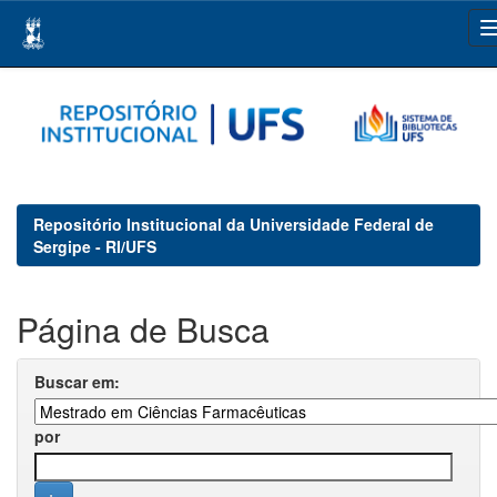
Skip
navigation
Repositório Institucional da Universidade Federal de
Sergipe - RI/UFS
Página de Busca
Buscar em:
por