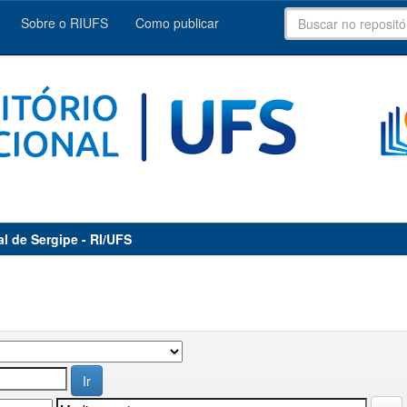
Sobre o RIUFS
Como publicar
al de Sergipe - RI/UFS