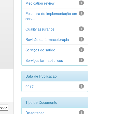
Medication review
1
Pesquisa de implementação em
1
serv...
Quality assurance
1
Revisão da farmacoterapia
1
Serviços de saúde
1
Serviços farmacêuticos
1
Data de Publicação
2017
1
Tipo de Documento
Dissertação
1