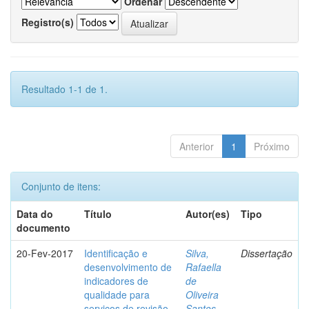
Ordenar
Registro(s)
Resultado 1-1 de 1.
Anterior
1
Próximo
Conjunto de itens:
Data do
Título
Autor(es)
Tipo
documento
20-Fev-2017
Identificação e
Silva,
Dissertação
desenvolvimento de
Rafaella
indicadores de
de
qualidade para
Oliveira
serviços de revisão
Santos