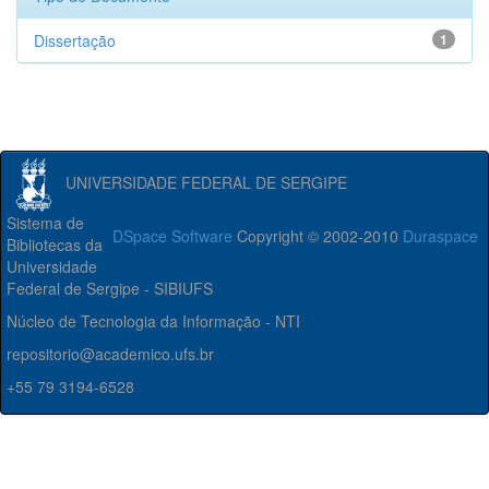
Dissertação
1
UNIVERSIDADE FEDERAL DE SERGIPE
Sistema de
DSpace Software
Copyright © 2002-2010
Duraspace
Bibliotecas da
Universidade
Federal de Sergipe - SIBIUFS
Núcleo de Tecnologia da Informação - NTI
repositorio@academico.ufs.br
+55 79 3194-6528