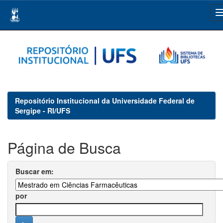
Skip
navigation
Repositório Institucional da Universidade Federal de
Sergipe - RI/UFS
Página de Busca
Buscar em:
por