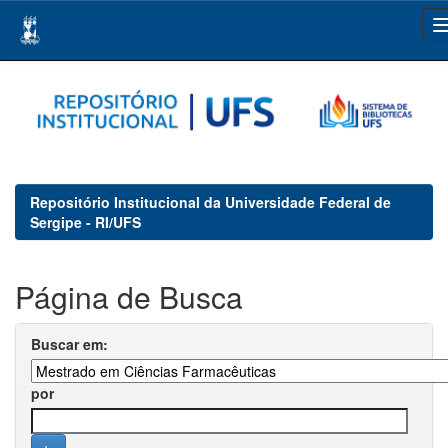
Skip
navigation
Repositório Institucional da Universidade Federal de
Sergipe - RI/UFS
Página de Busca
Buscar em:
por