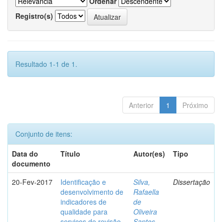
Ordenar
Registro(s)
Resultado 1-1 de 1.
Anterior
1
Próximo
Conjunto de itens:
Data do
Título
Autor(es)
Tipo
documento
20-Fev-2017
Identificação e
Silva,
Dissertação
desenvolvimento de
Rafaella
indicadores de
de
qualidade para
Oliveira
serviços de revisão
Santos