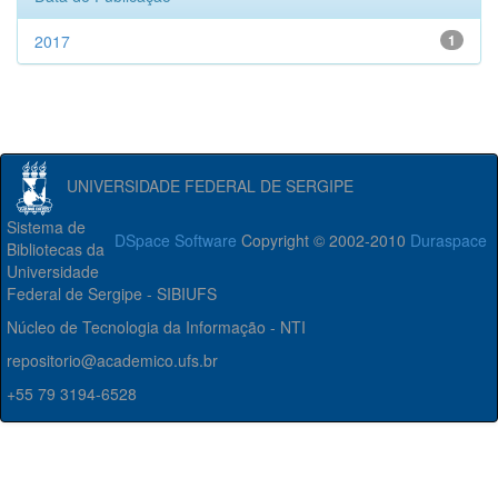
2017
1
UNIVERSIDADE FEDERAL DE SERGIPE
Sistema de
DSpace Software
Copyright © 2002-2010
Duraspace
Bibliotecas da
Universidade
Federal de Sergipe - SIBIUFS
Núcleo de Tecnologia da Informação - NTI
repositorio@academico.ufs.br
+55 79 3194-6528