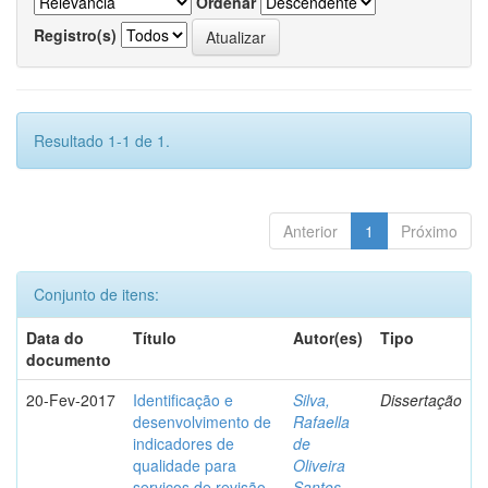
Ordenar
Registro(s)
Resultado 1-1 de 1.
Anterior
1
Próximo
Conjunto de itens:
Data do
Título
Autor(es)
Tipo
documento
20-Fev-2017
Identificação e
Silva,
Dissertação
desenvolvimento de
Rafaella
indicadores de
de
qualidade para
Oliveira
serviços de revisão
Santos