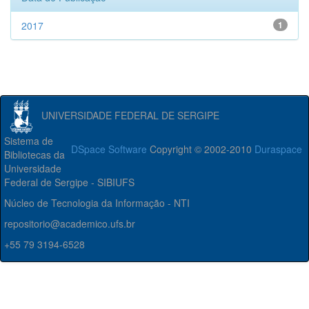
2017
1
UNIVERSIDADE FEDERAL DE SERGIPE
Sistema de
DSpace Software
Copyright © 2002-2010
Duraspace
Bibliotecas da
Universidade
Federal de Sergipe - SIBIUFS
Núcleo de Tecnologia da Informação - NTI
repositorio@academico.ufs.br
+55 79 3194-6528