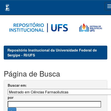
Skip
navigation
Repositório Institucional da Universidade Federal de
Sergipe - RI/UFS
Página de Busca
Buscar em:
por