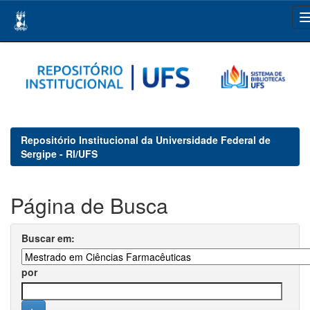
Skip
navigation
Repositório Institucional da Universidade Federal de
Sergipe - RI/UFS
Página de Busca
Buscar em:
por