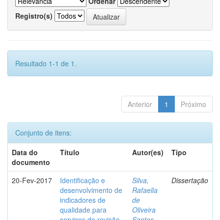
Ordenar
Registro(s)
Resultado 1-1 de 1.
Anterior
1
Próximo
Conjunto de itens:
Data do
Título
Autor(es)
Tipo
documento
20-Fev-2017
Identificação e
Silva,
Dissertação
desenvolvimento de
Rafaella
indicadores de
de
qualidade para
Oliveira
serviços de revisão
Santos