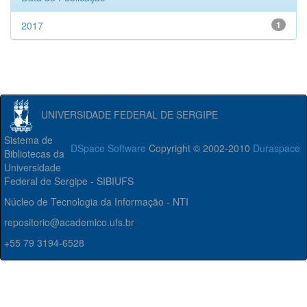
2017
1
UNIVERSIDADE FEDERAL DE SERGIPE
Sistema de
DSpace Software
Copyright © 2002-2010
Duraspace
Bibliotecas da
Universidade
Federal de Sergipe - SIBIUFS
Núcleo de Tecnologia da Informação - NTI
repositorio@academico.ufs.br
+55 79 3194-6528