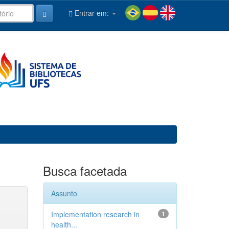
Entrar em:
Busca facetada
Assunto
Implementation research in
1
health...