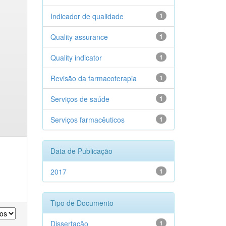
Indicador de qualidade
1
Quality assurance
1
Quality indicator
1
Revisão da farmacoterapia
1
Serviços de saúde
1
Serviços farmacêuticos
1
Data de Publicação
2017
1
Tipo de Documento
Dissertação
1