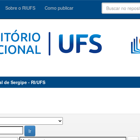
Sobre o RIUFS
Como publicar
al de Sergipe - RI/UFS