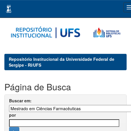
Skip
navigation
Repositório Institucional da Universidade Federal de
Sergipe - RI/UFS
Página de Busca
Buscar em:
por