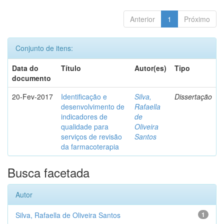
Anterior
1
Próximo
Conjunto de itens:
Data do
Título
Autor(es)
Tipo
documento
20-Fev-2017
Identificação e
Silva,
Dissertação
desenvolvimento de
Rafaella
indicadores de
de
qualidade para
Oliveira
serviços de revisão
Santos
da farmacoterapia
Busca facetada
Autor
Silva, Rafaella de Oliveira Santos
1