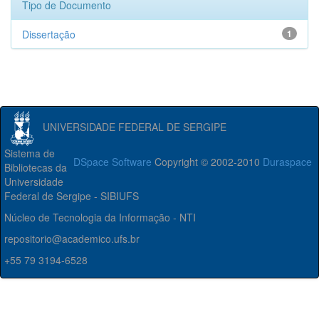
Tipo de Documento
Dissertação
1
UNIVERSIDADE FEDERAL DE SERGIPE
Sistema de
DSpace Software
Copyright © 2002-2010
Duraspace
Bibliotecas da
Universidade
Federal de Sergipe - SIBIUFS
Núcleo de Tecnologia da Informação - NTI
repositorio@academico.ufs.br
+55 79 3194-6528