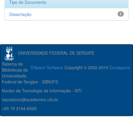
Tipo de Documento
Dissertação
1
UNIVERSIDADE FEDERAL DE SERGIPE
Sistema de
DSpace Software
Copyright © 2002-2010
Duraspace
Bibliotecas da
Universidade
Federal de Sergipe - SIBIUFS
Núcleo de Tecnologia da Informação - NTI
repositorio@academico.ufs.br
+55 79 3194-6528