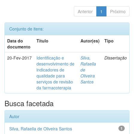
Anterior
1
Próximo
Conjunto de itens:
Data do
Título
Autor(es)
Tipo
documento
20-Fev-2017
Identificação e
Silva,
Dissertação
desenvolvimento de
Rafaella
indicadores de
de
qualidade para
Oliveira
serviços de revisão
Santos
da farmacoterapia
Busca facetada
Autor
Silva, Rafaella de Oliveira Santos
1