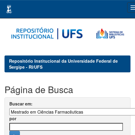
Skip
navigation
Repositório Institucional da Universidade Federal de
Sergipe - RI/UFS
Página de Busca
Buscar em:
por