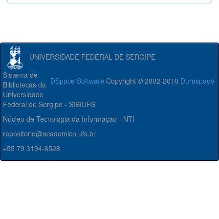
UNIVERSIDADE FEDERAL DE SERGIPE
Sistema de
DSpace Software
Copyright © 2002-2010
Duraspace
Bibliotecas da
Universidade
Federal de Sergipe - SIBIUFS
Núcleo de Tecnologia da Informação - NTI
repositorio@academico.ufs.br
+55 79 3194-6528