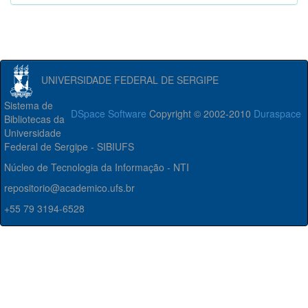
UNIVERSIDADE FEDERAL DE SERGIPE
Sistema de
DSpace Software
Copyright © 2002-2010
Duraspace
Bibliotecas da
Universidade
Federal de Sergipe - SIBIUFS
Núcleo de Tecnologia da Informação - NTI
repositorio@academico.ufs.br
+55 79 3194-6528