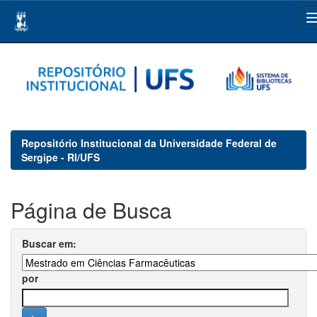
Skip
navigation
Repositório Institucional da Universidade Federal de
Sergipe - RI/UFS
Página de Busca
Buscar em:
por