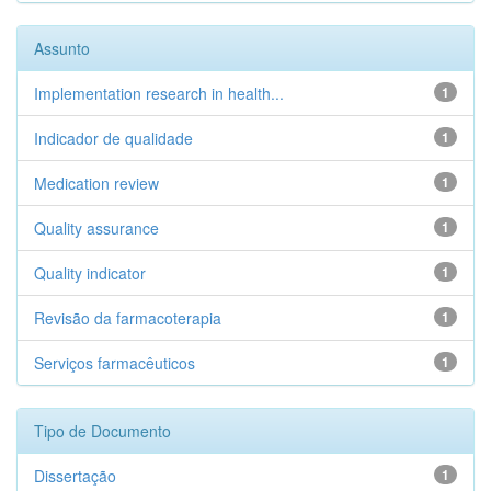
Assunto
Implementation research in health...
1
Indicador de qualidade
1
Medication review
1
Quality assurance
1
Quality indicator
1
Revisão da farmacoterapia
1
Serviços farmacêuticos
1
Tipo de Documento
Dissertação
1