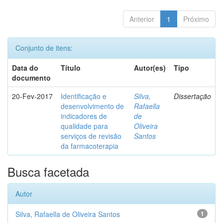
Anterior
1
Próximo
Conjunto de itens:
Data do
Título
Autor(es)
Tipo
documento
20-Fev-2017
Identificação e
Silva,
Dissertação
desenvolvimento de
Rafaella
indicadores de
de
qualidade para
Oliveira
serviços de revisão
Santos
da farmacoterapia
Busca facetada
Autor
Silva, Rafaella de Oliveira Santos
1