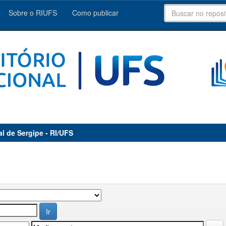
Sobre o RIUFS
Como publicar
al de Sergipe - RI/UFS