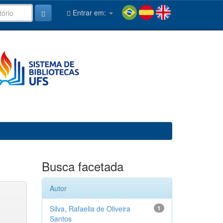
Entrar em:
Busca facetada
Autor
Silva, Rafaella de Oliveira
1
Santos