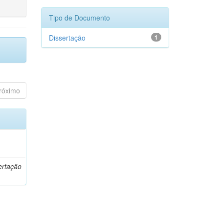
Tipo de Documento
Dissertação
1
róximo
o
ertação