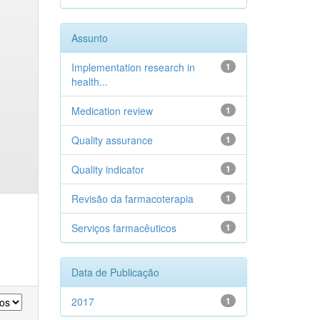
Assunto
Implementation research in
1
health...
Medication review
1
Quality assurance
1
Quality indicator
1
Revisão da farmacoterapia
1
Serviços farmacêuticos
1
Data de Publicação
2017
1