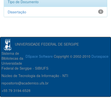
Tipo de Documento
Dissertação
1
UNIVERSIDADE FEDERAL DE SERGIPE
Sistema de
DSpace Software
Copyright © 2002-2010
Duraspace
Bibliotecas da
Universidade
Federal de Sergipe - SIBIUFS
Núcleo de Tecnologia da Informação - NTI
repositorio@academico.ufs.br
+55 79 3194-6528