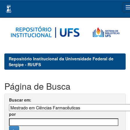
Skip
navigation
Repositório Institucional da Universidade Federal de
Sergipe - RI/UFS
Página de Busca
Buscar em:
por