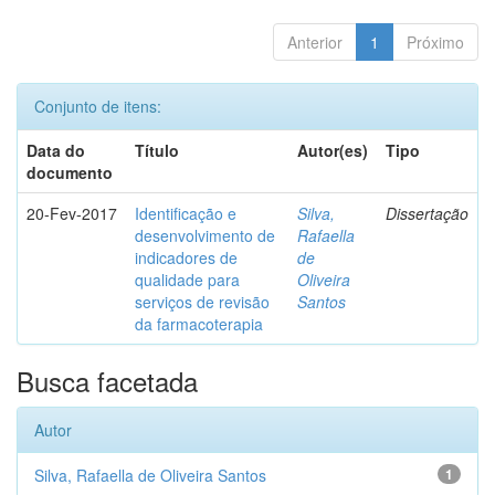
Anterior
1
Próximo
Conjunto de itens:
Data do
Título
Autor(es)
Tipo
documento
20-Fev-2017
Identificação e
Silva,
Dissertação
desenvolvimento de
Rafaella
indicadores de
de
qualidade para
Oliveira
serviços de revisão
Santos
da farmacoterapia
Busca facetada
Autor
Silva, Rafaella de Oliveira Santos
1