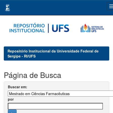
Skip
navigation
Repositório Institucional da Universidade Federal de
Sergipe - RI/UFS
Página de Busca
Buscar em:
por