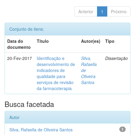
Anterior
1
Próximo
Conjunto de itens:
Data do
Título
Autor(es)
Tipo
documento
20-Fev-2017
Identificação e
Silva,
Dissertação
desenvolvimento de
Rafaella
indicadores de
de
qualidade para
Oliveira
serviços de revisão
Santos
da farmacoterapia
Busca facetada
Autor
Silva, Rafaella de Oliveira Santos
1