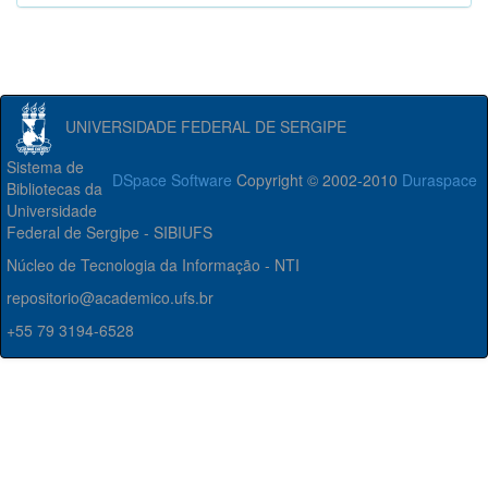
UNIVERSIDADE FEDERAL DE SERGIPE
Sistema de
DSpace Software
Copyright © 2002-2010
Duraspace
Bibliotecas da
Universidade
Federal de Sergipe - SIBIUFS
Núcleo de Tecnologia da Informação - NTI
repositorio@academico.ufs.br
+55 79 3194-6528