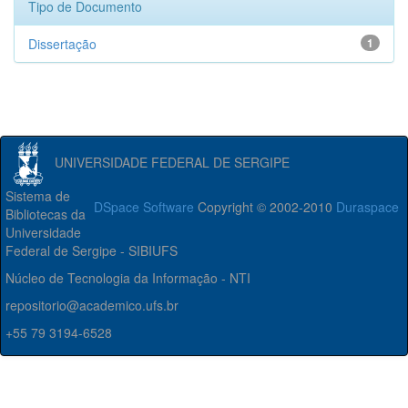
Tipo de Documento
Dissertação
1
UNIVERSIDADE FEDERAL DE SERGIPE
Sistema de
DSpace Software
Copyright © 2002-2010
Duraspace
Bibliotecas da
Universidade
Federal de Sergipe - SIBIUFS
Núcleo de Tecnologia da Informação - NTI
repositorio@academico.ufs.br
+55 79 3194-6528