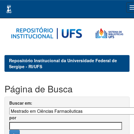
Skip
navigation
Repositório Institucional da Universidade Federal de
Sergipe - RI/UFS
Página de Busca
Buscar em:
por