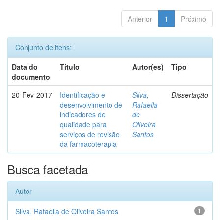
Anterior
1
Próximo
Conjunto de itens:
Data do
Título
Autor(es)
Tipo
documento
20-Fev-2017
Identificação e
Silva,
Dissertação
desenvolvimento de
Rafaella
indicadores de
de
qualidade para
Oliveira
serviços de revisão
Santos
da farmacoterapia
Busca facetada
Autor
Silva, Rafaella de Oliveira Santos
1